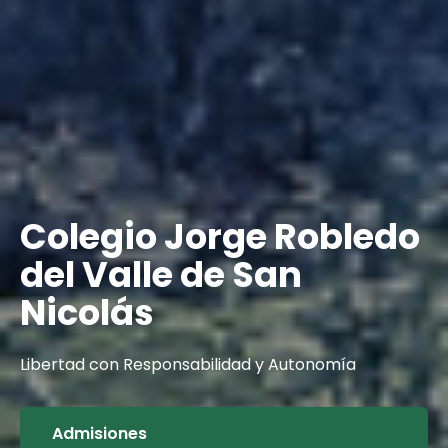
Colegio Jorge Robledo
Colegio Jorge Robledo
del Valle de San
del Valle de San
Nicolás
Nicolás
Libertad con Responsabilidad y Autonomía
Libertad con Responsabilidad y Autonomía
Admisiones
Admisiones