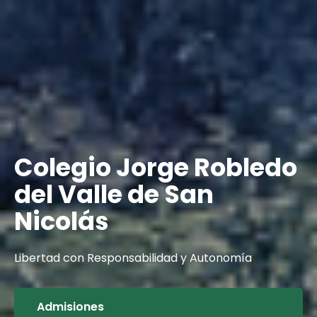
Colegio Jorge Robledo
Colegio Jorge Robledo
del Valle de San
del Valle de San
Nicolás
Nicolás
Libertad con Responsabilidad y Autonomía
Libertad con Responsabilidad y Autonomía
Admisiones
Admisiones