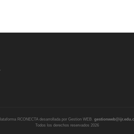
.
lataforma RCONECTA desarrollada por Gestion WEB.
gestionweb@ijr.edu.
Todos los derechos reservados 2026