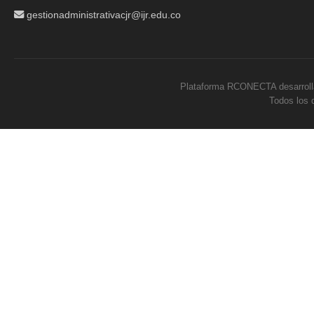
gestionadministrativacjr@ijr.edu.co
Plataforma RCONECTA desarrol
Todos los 