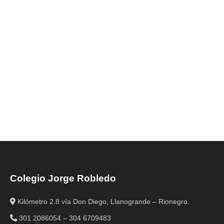
Colegio Jorge Robledo
Kilómetro 2.8 vía Don Diego, Llanogrande – Rionegro.
301 2086054 – 304 6709483