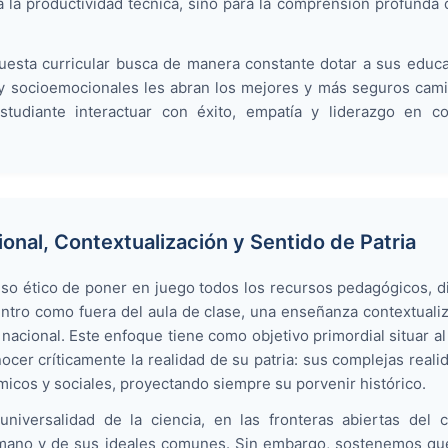
a productividad técnica, sino para la comprensión profunda d
opuesta curricular busca de manera constante dotar a sus edu
 socioemocionales les abran los mejores y más seguros camino
estudiante interactuar con éxito, empatía y liderazgo en co
ional, Contextualización y Sentido de Patria
o ético de poner en juego todos los recursos pedagógicos, did
dentro como fuera del aula de clase, una enseñanza contextual
nacional. Este enfoque tiene como objetivo primordial situar a
cer críticamente la realidad de su patria: sus complejas realid
icos y sociales, proyectando siempre su porvenir histórico.
niversalidad de la ciencia, en las fronteras abiertas del 
mano y de sus ideales comunes. Sin embargo, sostenemos que