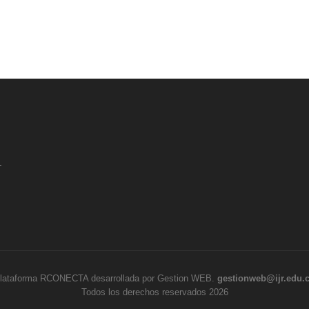
.
lataforma RCONECTA desarrollada por Gestion WEB.
gestionweb@ijr.edu.
Todos los derechos reservados 2026