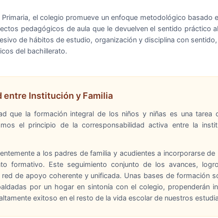
a Primaria, el colegio promueve un enfoque metodológico basado en 
yectos pedagógicos de aula que le devuelven el sentido práctico 
gresivo de hábitos de estudio, organización y disciplina con senti
cos del bachillerato.
entre Institución y Familia
d que la formación integral de los niños y niñas es una tarea 
mos el principio de la corresponsabilidad activa entre la insti
temente a los padres de familia y acudientes a incorporarse de
 formativo. Este seguimiento conjunto de los avances, logros
na red de apoyo coherente y unificada. Unas bases de formación
espaldadas por un hogar en sintonía con el colegio, propenderán i
ltamente exitoso en el resto de la vida escolar de nuestros estudi