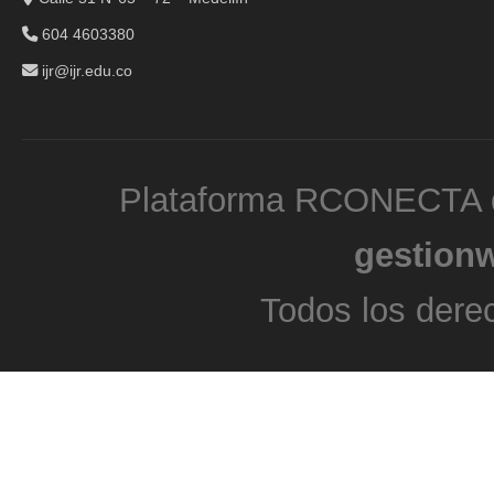
604 4603380
ijr@ijr.edu.co
Plataforma RCONECTA d
gestion
Todos los dere