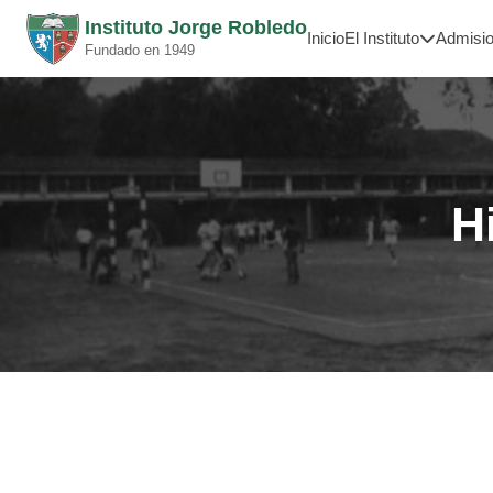
Instituto Jorge Robledo
Inicio
El Instituto
Admisi
Fundado en 1949
H