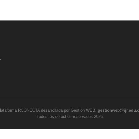
.
lataforma RCONECTA desarrollada por Gestion WEB.
gestionweb@ijr.edu.
Todos los derechos reservados 2026