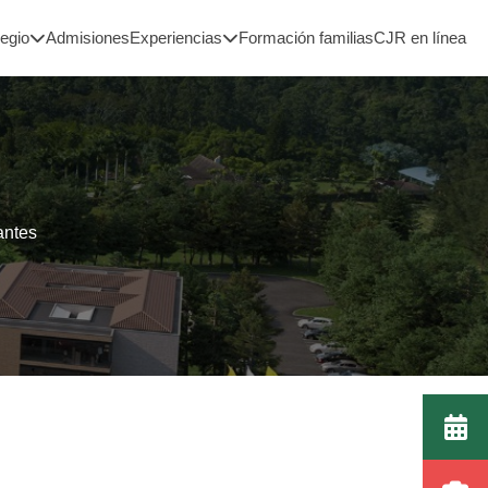
legio
Admisiones
Experiencias
Formación familias
CJR en línea
antes