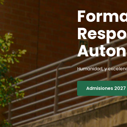
Forma
Forma
Respo
Respo
Auton
Auton
Humanidad, y excelenc
Humanidad, y excelenc
Admisiones 2027
Admisiones 2027