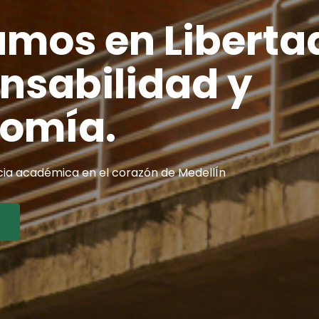
mos en Liberta
mos en Liberta
nsabilidad y
nsabilidad y
omía.
omía.
ia académica en el corazón de MedellÍn
ia académica en el corazón de MedellÍn