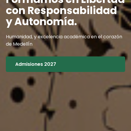
con Responsabilidad
con Responsabilidad
y Autonomía.
y Autonomía.
Humanidad, y excelencia académica en el corazón
Humanidad, y excelencia académica en el corazón
de MedellÍn
de MedellÍn
Admisiones 2027
Admisiones 2027